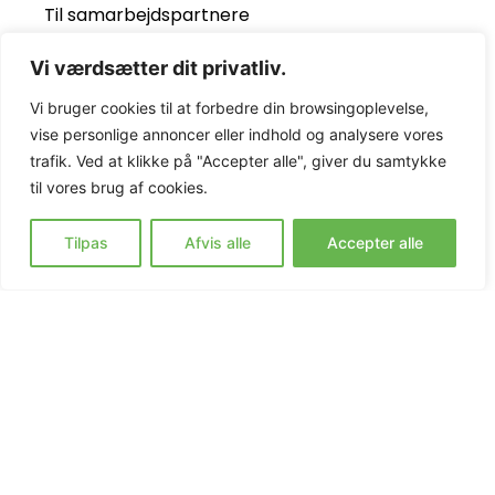
Til samarbejdspartnere
Behandling
Vi værdsætter dit privatliv.
Målgrupper
Vi bruger cookies til at forbedre din browsingoplevelse,
Til forældre
vise personlige annoncer eller indhold og analysere vores
Kontakt
trafik. Ved at klikke på "Accepter alle", giver du samtykke
til vores brug af cookies.
ForældreIntra
Tilpas
Afvis alle
Accepter alle
Kontakt os
57 83 12 21
topshoj@topshoj.dk
Topshøjvej 60, 4180 Sorø
CVR-nr.: 15554746
Ved forespørgsel om visitering af nye elever, kan der
rettes henvendelse til skolens leder på tlf. 21 37 17